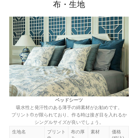
布・生地
ベッドシーツ
吸水性と発汗性のある薄手の綿素材がお勧めです。
プリント巾が限られており、作る時は接ぎ目を入れるか
シングルサイズが良いでしょう。
生地名
プリント
布の厚
素材
価格