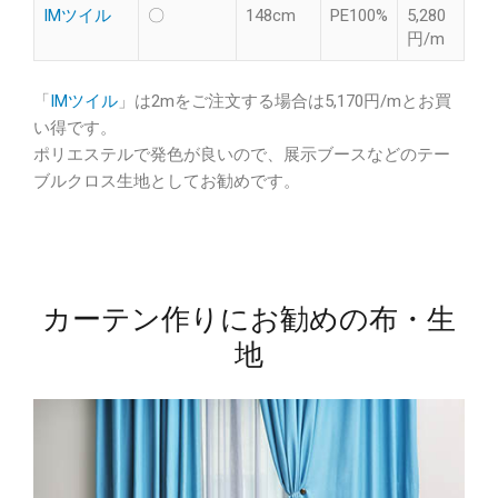
IMツイル
〇
148cm
PE100%
5,280
円/m
「
IMツイル
」は2mをご注文する場合は5,170円/mとお買
い得です。
ポリエステルで発色が良いので、展示ブースなどのテー
ブルクロス生地としてお勧めです。
カーテン作りにお勧めの布・生
地