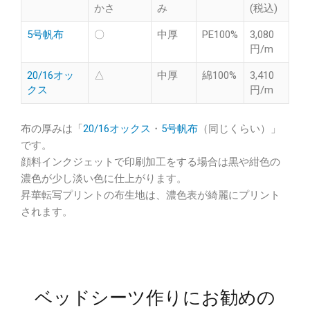
かさ
み
(税込)
5号帆布
〇
中厚
PE100%
3,080
円/m
20/16オッ
△
中厚
綿100%
3,410
クス
円/m
布の厚みは「
20/16オックス
・
5号帆布
（同じくらい）」
です。
顔料インクジェットで印刷加工をする場合は黒や紺色の
濃色が少し淡い色に仕上がります。
昇華転写プリントの布生地は、濃色表が綺麗にプリント
されます。
ベッドシーツ作りにお勧めの