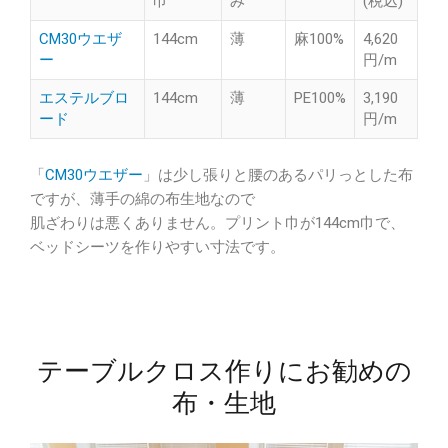
巾
み
(税込)
CM30ウエザ
144cm
薄
麻100%
4,620
ー
円/m
エステルブロ
144cm
薄
PE100%
3,190
ード
円/m
「
CM30ウエザー
」は少し張りと腰のあるパリっとした布
ですが、薄手の綿の布生地なので
肌ざわりは悪くありません。プリント巾が144cm巾で、
ベッドシーツを作りやすい寸法です。
テーブルクロス作りにお勧めの
布・生地