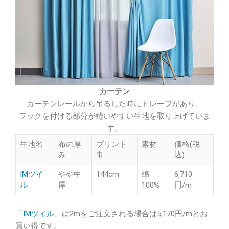
カーテン
カーテンレールから吊るした時にドレープがあり、
フックを付ける部分が縫いやすい生地を取り上げていま
す。
生地名
布の厚
プリント
素材
価格(税
み
巾
込)
IMツイ
やや中
144cm
綿
6,710
ル
厚
100%
円/m
「
IMツイル
」は2mをご注文される場合は5,170円/mとお
買い得です。