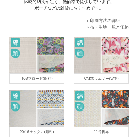
比較的納期が短く、低価格で提供しています。
ポーチなどの雑貨におすすめです。
＞印刷方法の詳細
＞布・生地一覧と価格
40Sブロード(顔料)
CM30ウエザー(W巾)
20/16オックス(顔料)
11号帆布