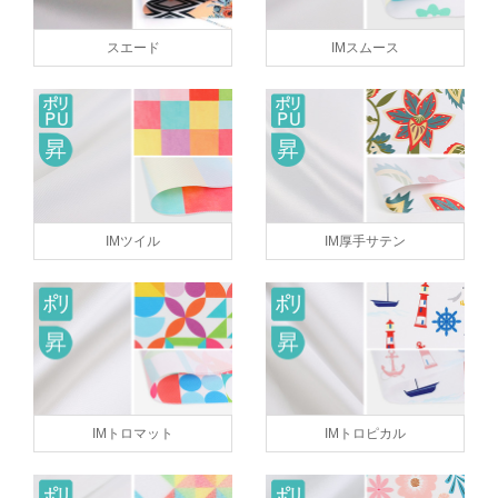
スエード
IMスムース
IMツイル
IM厚手サテン
IMトロマット
IMトロピカル