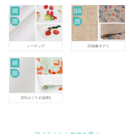
シーチング
20綿麻キナリ
20Sカツラギ(顔料)