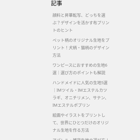
記事
顔料と昇華転写、どっちを選
ぶ？デザインを活かす布プリン
トのヒント
ペット柄のオリジナル生地をプ
リント！犬柄・猫柄のデザイン
方法
ワンピースにおすすめの生地6
選｜選び方のポイントも解説
ハンドメイドに人気の生地5選
｜IMツイル・IMエステルカツ
ラギ、オニチリメン、サテン、
IMエステルポプリン
絵画やイラストをプリントし
て、世界にひとつだけのオリジ
ナル生地を作る方法