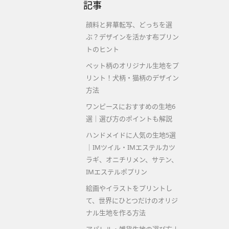
記事
顔料と昇華転写、どっちを選
ぶ？デザインを活かす布プリン
トのヒント
ペット柄のオリジナル生地をプ
リント！犬柄・猫柄のデザイン
方法
ワンピースにおすすめの生地6
選｜選び方のポイントも解説
ハンドメイドに人気の生地5選
｜IMツイル・IMエステルカツ
ラギ、オニチリメン、サテン、
IMエステルポプリン
絵画やイラストをプリントし
て、世界にひとつだけのオリジ
ナル生地を作る方法