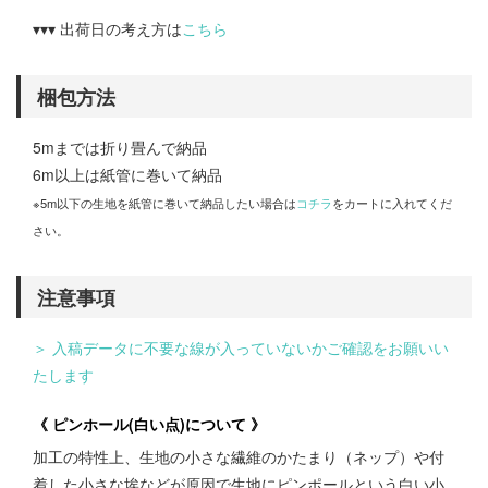
▾▾▾ 出荷日の考え方は
こちら
梱包方法
5mまでは折り畳んで納品
6m以上は紙管に巻いて納品
※5m以下の生地を紙管に巻いて納品したい場合は
コチラ
をカートに入れてくだ
さい。
注意事項
＞ 入稿データに不要な線が入っていないかご確認をお願いい
たします
《 ピンホール(白い点)について 》
加工の特性上、生地の小さな繊維のかたまり（ネップ）や付
着した小さな埃などが原因で生地にピンポールという白い小