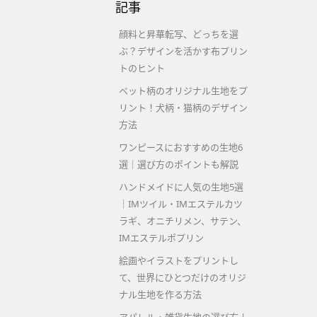
記事
顔料と昇華転写、どっちを選
ぶ？デザインを活かす布プリン
トのヒント
ペット柄のオリジナル生地をプ
リント！犬柄・猫柄のデザイン
方法
ワンピースにおすすめの生地6
選｜選び方のポイントも解説
ハンドメイドに人気の生地5選
｜IMツイル・IMエステルカツ
ラギ、オニチリメン、サテン、
IMエステルポプリン
絵画やイラストをプリントし
て、世界にひとつだけのオリジ
ナル生地を作る方法