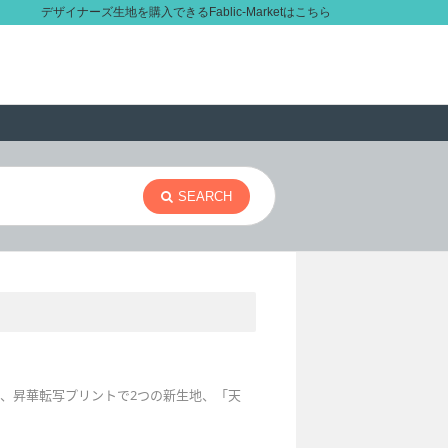
デザイナーズ生地を購入できるFablic-Marketはこちら
SEARCH
び、昇華転写プリントで2つの新生地、「天