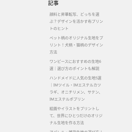
記事
顔料と昇華転写、どっちを選
ぶ？デザインを活かす布プリン
トのヒント
ペット柄のオリジナル生地をプ
リント！犬柄・猫柄のデザイン
方法
ワンピースにおすすめの生地6
選｜選び方のポイントも解説
ハンドメイドに人気の生地5選
｜IMツイル・IMエステルカツ
ラギ、オニチリメン、サテン、
IMエステルポプリン
絵画やイラストをプリントし
て、世界にひとつだけのオリジ
ナル生地を作る方法